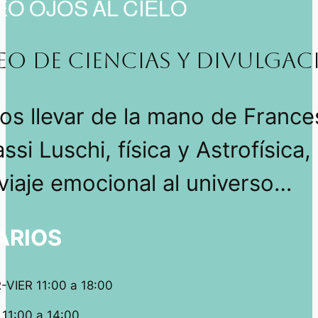
O OJOS AL CIELO
O DE CIENCIAS Y DIVULGAC
os llevar de la mano de Franc
ssi Luschi, física y Astrofísica,
viaje emocional al universo
…
ARIOS
VIER 11:00 a 18:00
11:00 a 14:00