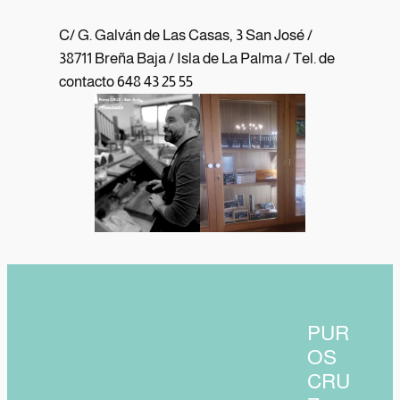
C/ G. Galván de Las Casas, 3 San José /
38711 Breña Baja / Isla de La Palma / Tel. de
contacto 648 43 25 55
PUR
OS
CRU