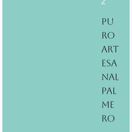
Z
PU
RO
ART
ESA
NAL
PAL
ME
RO