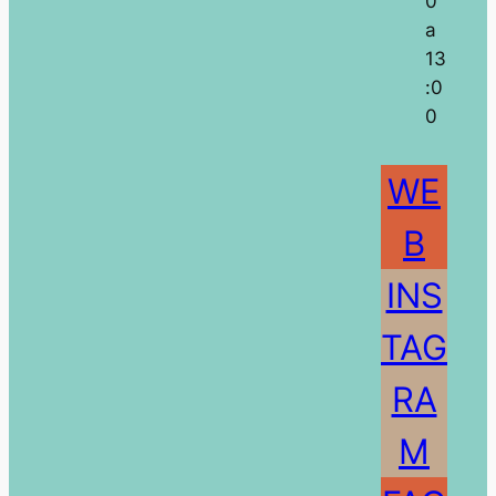
0
a
13
:0
0
WE
B
INS
TAG
RA
M