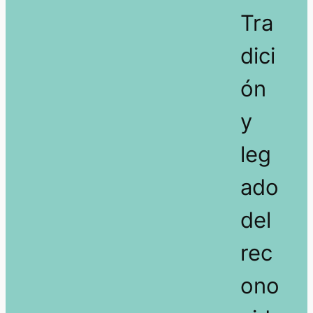
Tra
dici
ón
y
leg
ado
del
rec
ono