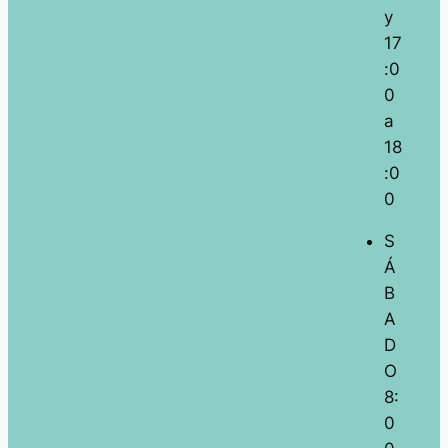
y
17
:0
0
a
18
:0
0
S
Á
B
A
D
O
8:
0