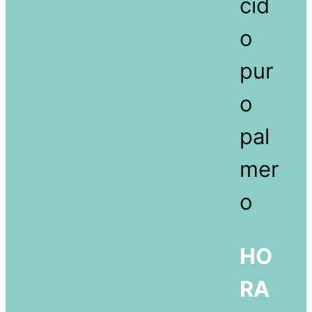
cid
o
pur
o
pal
mer
o
HO
RA